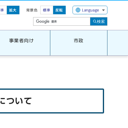
標準
拡大
背景色
標準
反転
Language
検索
事業者向け
市政
について