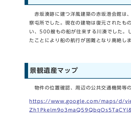
赤坂湊跡に建つ洋風建築の赤坂港会館は、
察屯所でした。現在の建物は復元されたも
い、500艘もの船が往来する川湊でした。
たことにより船の航行が困難となり廃絶し
景観遺産マップ
物件の位置確認、周辺の公共交通機関等の
https://www.google.com/maps/d/vi
Zh1Pkelm9o3maQ59QbqOs5TaCYl&