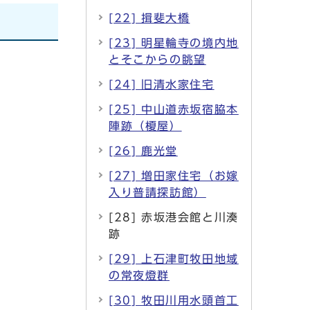
[22] 揖斐大橋
[23] 明星輪寺の境内地
とそこからの眺望
[24] 旧清水家住宅
[25] 中山道赤坂宿脇本
陣跡（榎屋）
[26] 鹿光堂
[27] 増田家住宅（お嫁
入り普請探訪館）
[28] 赤坂港会館と川湊
跡
[29] 上石津町牧田地域
の常夜燈群
[30] 牧田川用水頭首工