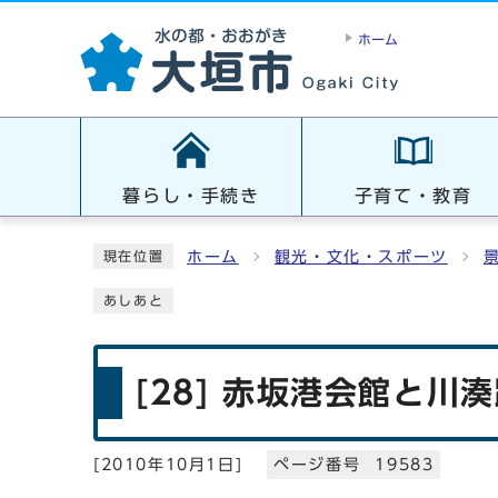
ホーム
暮らし・手続き
子育て・教育
ホーム
観光・文化・スポーツ
現在位置
あしあと
[28] 赤坂港会館と川
[
2010年10月1日
]
ページ番号 19583