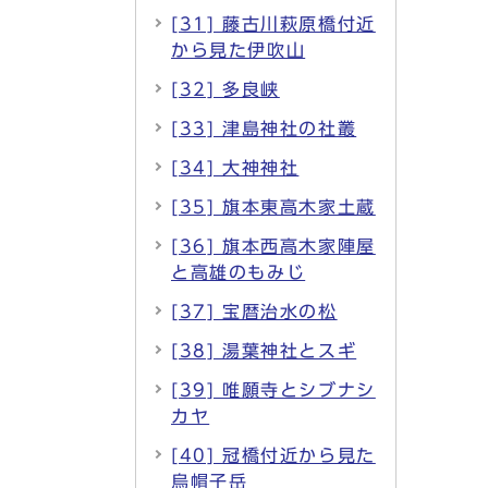
[31] 藤古川萩原橋付近
から見た伊吹山
[32] 多良峡
[33] 津島神社の社叢
[34] 大神神社
[35] 旗本東高木家土蔵
[36] 旗本西高木家陣屋
と高雄のもみじ
[37] 宝暦治水の松
[38] 湯葉神社とスギ
[39] 唯願寺とシブナシ
カヤ
[40] 冠橋付近から見た
烏帽子岳