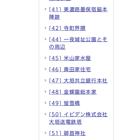
[41] 美濃路墨俣宿脇本
陣跡
[42] 寺町界隈
[44] 一夜城址公園とそ
の周辺
[45] 米山家水屋
[46] 奥田家住宅
[47] 大垣共立銀行本社
[48] 金蝶園総本家
[49] 蛍雪橋
[50] イビデン株式会社
大垣送電鉄塔
[51] 御首神社