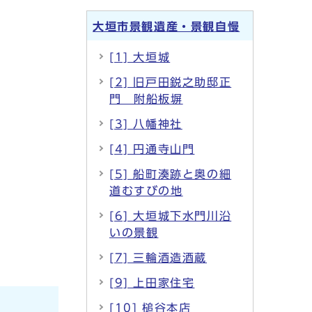
大垣市景観遺産・景観自慢
[1] 大垣城
[2] 旧戸田鋭之助邸正
門 附船板塀
[3] 八幡神社
[4] 円通寺山門
[5] 船町湊跡と奥の細
道むすびの地
[6] 大垣城下水門川沿
いの景観
[7] 三輪酒造酒蔵
[9] 上田家住宅
[10] 槌谷本店