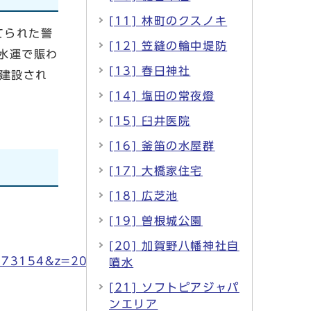
[11] 林町のクスノキ
てられた警
[12] 笠縫の輪中堤防
水運で賑わ
[13] 春日神社
建設され
[14] 塩田の常夜燈
[15] 臼井医院
[16] 釜笛の水屋群
[17] 大橋家住宅
[18] 広芝池
[19] 曽根城公園
[20] 加賀野八幡神社自
773154&z=20
噴水
[21] ソフトピアジャパ
ンエリア