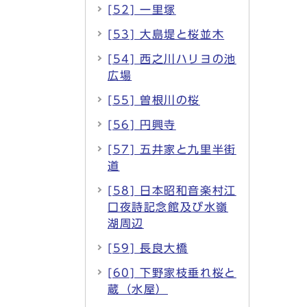
[52] 一里塚
[53] 大島堤と桜並木
[54] 西之川ハリヨの池
広場
[55] 曽根川の桜
[56] 円興寺
[57] 五井家と九里半街
道
[58] 日本昭和音楽村江
口夜詩記念館及び水嶺
湖周辺
[59] 長良大橋
[60] 下野家枝垂れ桜と
蔵（水屋）