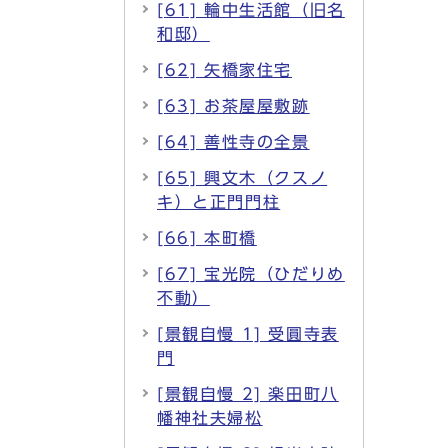
[61] 輪中生活館（旧名
和邸）
[62] 矢橋家住宅
[63] お茶屋屋敷跡
[64] 善性寺の全景
[65] 興文木（クスノ
キ）と正門門柱
[66] 本町橋
[67] 宝光院（ひだりめ
不動）
[景観自慢 1] 受圓寺表
門
[景観自慢 2] 楽田町八
幡神社夫婦松