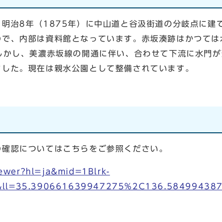
明治8年（1875年）に中山道と谷汲街道の分岐点に建
ので、内部は資料館となっています。赤坂湊跡はかつては
しかし、美濃赤坂線の開通に伴い、合わせて下流に水門が
ました。現在は親水公園として整備されています。
確認についてはこちらをご参照ください。
ewer?hl=ja&mid=1Blrk-
ll=35.390661639947275%2C136.58499438