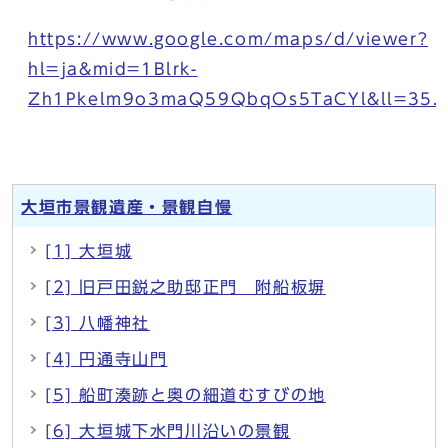
https://www.google.com/maps/d/viewer?
hl=ja&mid=1Blrk-
Zh1Pkelm9o3maQ59QbqOs5TaCYl&ll=35.
大垣市景観遺産・景観自慢
[1] 大垣城
[2] 旧戸田鋭之助邸正門 附船板塀
[3] 八幡神社
[4] 円通寺山門
[5] 船町湊跡と奥の細道むすびの地
[6] 大垣城下水門川沿いの景観