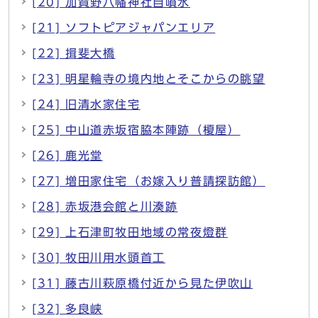
[20] 加賀野八幡神社自噴水
[21] ソフトピアジャパンエリア
[22] 揖斐大橋
[23] 明星輪寺の境内地とそこからの眺望
[24] 旧清水家住宅
[25] 中山道赤坂宿脇本陣跡（榎屋）
[26] 鹿光堂
[27] 増田家住宅（お嫁入り普請探訪館）
[28] 赤坂港会館と川湊跡
[29] 上石津町牧田地域の常夜燈群
[30] 牧田川用水頭首工
[31] 藤古川萩原橋付近から見た伊吹山
[32] 多良峡