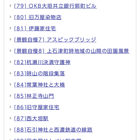
[79] OKB大垣共立銀行郭町ビル
[80] 旧万屋染物店
[81] 伊藤家住宅
[景観自慢7] アスピックブリッジ
[景観自慢8] 上石津町時地域の山間の田園風景
[82]杭瀬川決潰守護神
[83]時山の階段集落
[84]常葉神社と大楠
[85]林正寺山門
[86]旧守屋家住宅
[87]西大垣駅
[88]石引神社と西濃鉄道の線路