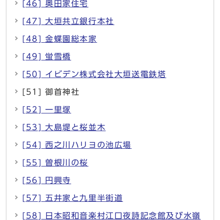
[46] 奥田家住宅
[47] 大垣共立銀行本社
[48] 金蝶園総本家
[49] 蛍雪橋
[50] イビデン株式会社大垣送電鉄塔
[51] 御首神社
[52] 一里塚
[53] 大島堤と桜並木
[54] 西之川ハリヨの池広場
[55] 曽根川の桜
[56] 円興寺
[57] 五井家と九里半街道
[58] 日本昭和音楽村江口夜詩記念館及び水嶺