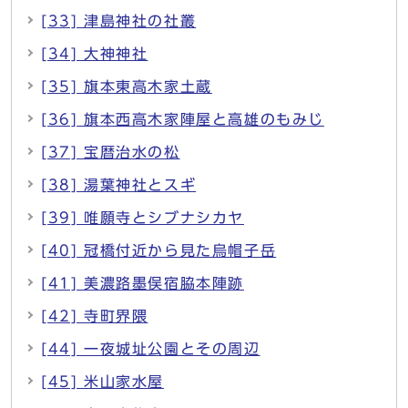
[33] 津島神社の社叢
[34] 大神神社
[35] 旗本東高木家土蔵
[36] 旗本西高木家陣屋と高雄のもみじ
[37] 宝暦治水の松
[38] 湯葉神社とスギ
[39] 唯願寺とシブナシカヤ
[40] 冠橋付近から見た烏帽子岳
[41] 美濃路墨俣宿脇本陣跡
[42] 寺町界隈
[44] 一夜城址公園とその周辺
[45] 米山家水屋