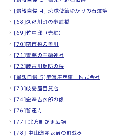
[景観自慢 4] 琉球使節ゆかりの石燈篭
[68]久瀬川町の歩道橋
[69]竹中邸（赤壁）
[70]南市橋の奥川
[71]青墓の白鬚神社
[72]藤古川堤防の桜
[景観自慢 5]美濃庄商事 株式会社
[73]岐島屋百貨店
[74]金森吉次郎の像
[76]誓運寺
[77] 北方町がま広場
[78] 中山道赤坂宿の町並み