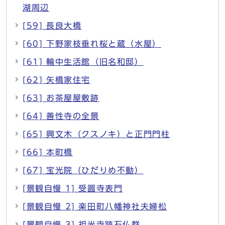
湖周辺
[59] 長良大橋
[60] 下野家枝垂れ桜と蔵（水屋）
[61] 輪中生活館（旧名和邸）
[62] 矢橋家住宅
[63] お茶屋屋敷跡
[64] 善性寺の全景
[65] 興文木（クスノキ）と正門門柱
[66] 本町橋
[67] 宝光院（ひだりめ不動）
[景観自慢 1] 受圓寺表門
[景観自慢 2] 楽田町八幡神社夫婦松
[景観自慢 3] 祖光寺跡石仏群