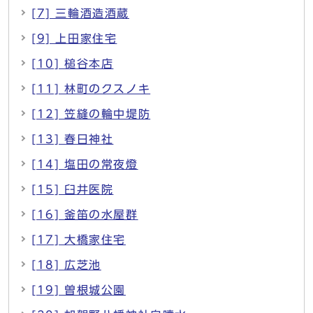
[7] 三輪酒造酒蔵
[9] 上田家住宅
[10] 槌谷本店
[11] 林町のクスノキ
[12] 笠縫の輪中堤防
[13] 春日神社
[14] 塩田の常夜燈
[15] 臼井医院
[16] 釜笛の水屋群
[17] 大橋家住宅
[18] 広芝池
[19] 曽根城公園