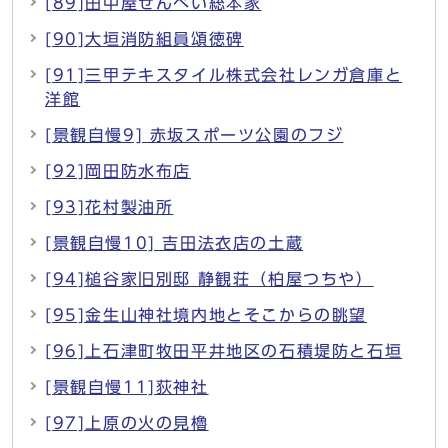
[89]田中屋せんべい総本家
[90]大垣消防組員頌徳碑
[91]三甲テキスタイル株式会社レンガ倉庫と
洋館
[景観自慢9] 赤坂スポーツ公園のフジ
[92]岡田防水布店
[93]花村製油所
[景観自慢10] 吉田法衣店の土蔵
[94]槌谷家旧別邸 静観荘（柏屋つちや）
[95]金生山神社境内地とそこからの眺望
[96]上石津町牧田平井地区の石積堤防と石垣
[景観自慢11]荻神社
[97]上原の火の見櫓