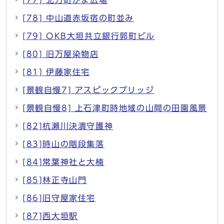
[78] 中山道赤坂宿の町並み
[79] OKB大垣共立銀行郭町ビル
[80] 旧万屋染物店
[81] 伊藤家住宅
[景観自慢7] アスピックブリッジ
[景観自慢8] 上石津町時地域の山間の田園風景
[82]杭瀬川決潰守護神
[83]時山の階段集落
[84]常葉神社と大楠
[85]林正寺山門
[86]旧守屋家住宅
[87]西大垣駅