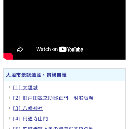
大垣市景観遺産・景観自慢
[1] 大垣城
[2] 旧戸田鋭之助邸正門 附船板塀
[3] 八幡神社
[4] 円通寺山門
[5] 船町湊跡と奥の細道むすびの地