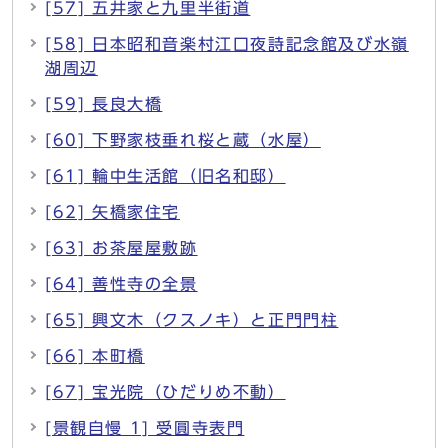
[57] 五井家と九里半街道
[58] 日本昭和音楽村江口夜詩記念館及び水嶺
湖周辺
[59] 長良大橋
[60] 下野家枝垂れ桜と蔵（水屋）
[61] 輪中生活館（旧名和邸）
[62] 矢橋家住宅
[63] お茶屋屋敷跡
[64] 善性寺の全景
[65] 興文木（クスノキ）と正門門柱
[66] 本町橋
[67] 宝光院（ひだりめ不動）
[景観自慢 1] 受圓寺表門