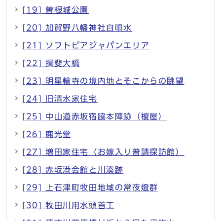
[19] 曽根城公園
[20] 加賀野八幡神社自噴水
[21] ソフトピアジャパンエリア
[22] 揖斐大橋
[23] 明星輪寺の境内地とそこからの眺望
[24] 旧清水家住宅
[25] 中山道赤坂宿脇本陣跡（榎屋）
[26] 鹿光堂
[27] 増田家住宅（お嫁入り普請探訪館）
[28] 赤坂港会館と川湊跡
[29] 上石津町牧田地域の常夜燈群
[30] 牧田川用水頭首工