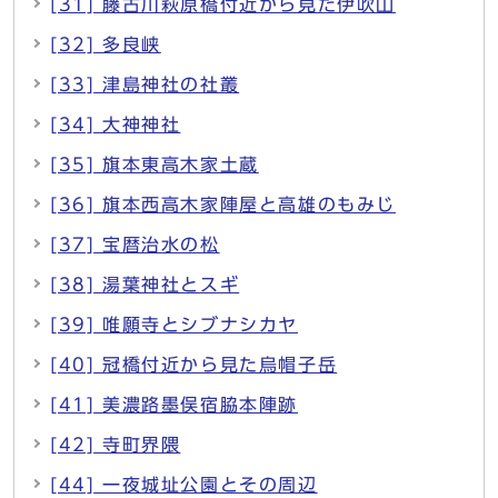
[31] 藤古川萩原橋付近から見た伊吹山
[32] 多良峡
[33] 津島神社の社叢
[34] 大神神社
[35] 旗本東高木家土蔵
[36] 旗本西高木家陣屋と高雄のもみじ
[37] 宝暦治水の松
[38] 湯葉神社とスギ
[39] 唯願寺とシブナシカヤ
[40] 冠橋付近から見た烏帽子岳
[41] 美濃路墨俣宿脇本陣跡
[42] 寺町界隈
[44] 一夜城址公園とその周辺