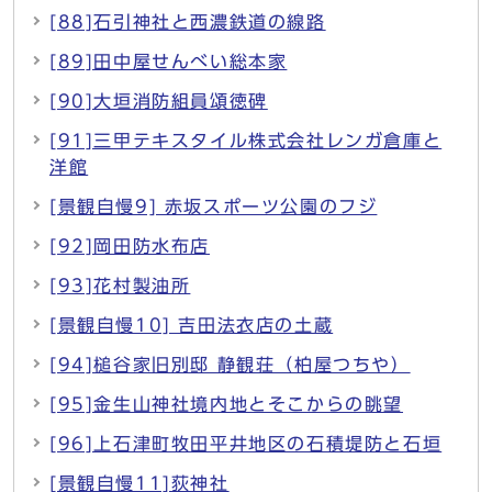
[88]石引神社と西濃鉄道の線路
[89]田中屋せんべい総本家
[90]大垣消防組員頌徳碑
[91]三甲テキスタイル株式会社レンガ倉庫と
洋館
[景観自慢9] 赤坂スポーツ公園のフジ
[92]岡田防水布店
[93]花村製油所
[景観自慢10] 吉田法衣店の土蔵
[94]槌谷家旧別邸 静観荘（柏屋つちや）
[95]金生山神社境内地とそこからの眺望
[96]上石津町牧田平井地区の石積堤防と石垣
[景観自慢11]荻神社