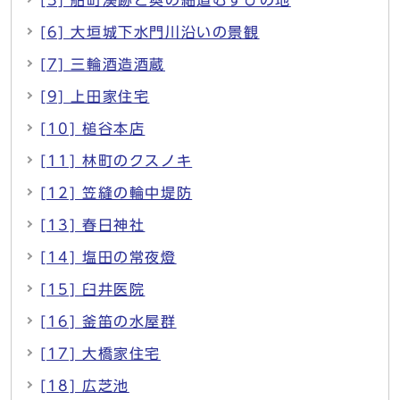
[6] 大垣城下水門川沿いの景観
[7] 三輪酒造酒蔵
[9] 上田家住宅
[10] 槌谷本店
[11] 林町のクスノキ
[12] 笠縫の輪中堤防
[13] 春日神社
[14] 塩田の常夜燈
[15] 臼井医院
[16] 釜笛の水屋群
[17] 大橋家住宅
[18] 広芝池