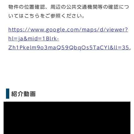
物件の位置確認、周辺の公共交通機関等の確認につ
いてはこちらをご参照ください。
https://www.google.com/maps/d/viewer?
hl=ja&mid=1Blrk-
Zh1Pkelm9o3maQ59QbqOs5TaCYl&ll=35.
紹介動画