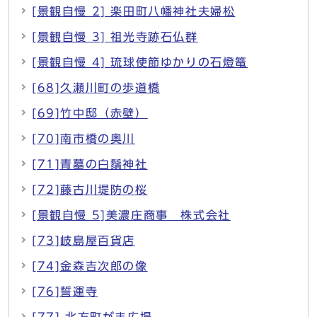
[景観自慢 2] 楽田町八幡神社夫婦松
[景観自慢 3] 祖光寺跡石仏群
[景観自慢 4] 琉球使節ゆかりの石燈篭
[68]久瀬川町の歩道橋
[69]竹中邸（赤壁）
[70]南市橋の奥川
[71]青墓の白鬚神社
[72]藤古川堤防の桜
[景観自慢 5]美濃庄商事 株式会社
[73]岐島屋百貨店
[74]金森吉次郎の像
[76]誓運寺
[77] 北方町がま広場