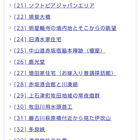
[21] ソフトピアジャパンエリア
[22] 揖斐大橋
[23] 明星輪寺の境内地とそこからの眺望
[24] 旧清水家住宅
[25] 中山道赤坂宿脇本陣跡（榎屋）
[26] 鹿光堂
[27] 増田家住宅（お嫁入り普請探訪館）
[28] 赤坂港会館と川湊跡
[29] 上石津町牧田地域の常夜燈群
[30] 牧田川用水頭首工
[31] 藤古川萩原橋付近から見た伊吹山
[32] 多良峡