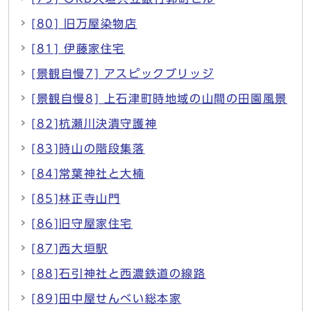
[80] 旧万屋染物店
[81] 伊藤家住宅
[景観自慢7] アスピックブリッジ
[景観自慢8] 上石津町時地域の山間の田園風景
[82]杭瀬川決潰守護神
[83]時山の階段集落
[84]常葉神社と大楠
[85]林正寺山門
[86]旧守屋家住宅
[87]西大垣駅
[88]石引神社と西濃鉄道の線路
[89]田中屋せんべい総本家