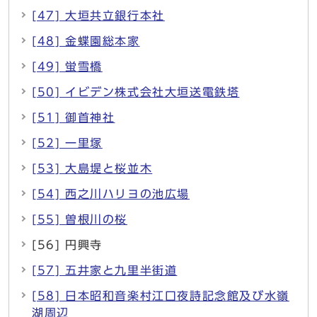
[47] 大垣共立銀行本社
[48] 金蝶園総本家
[49] 蛍雪橋
[50] イビデン株式会社大垣送電鉄塔
[51] 御首神社
[52] 一里塚
[53] 大島堤と桜並木
[54] 西之川ハリヨの池広場
[55] 曽根川の桜
[56] 円興寺
[57] 五井家と九里半街道
[58] 日本昭和音楽村江口夜詩記念館及び水嶺
湖周辺