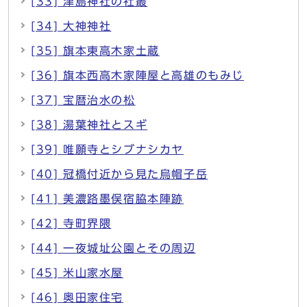
[33] 津島神社の社叢
[34] 大神神社
[35] 旗本東高木家土蔵
[36] 旗本西高木家陣屋と高雄のもみじ
[37] 宝暦治水の松
[38] 湯葉神社とスギ
[39] 唯願寺とシブナシカヤ
[40] 冠橋付近から見た烏帽子岳
[41] 美濃路墨俣宿脇本陣跡
[42] 寺町界隈
[44] 一夜城址公園とその周辺
[45] 米山家水屋
[46] 奥田家住宅