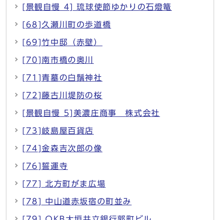
[景観自慢 4] 琉球使節ゆかりの石燈篭
[68]久瀬川町の歩道橋
[69]竹中邸（赤壁）
[70]南市橋の奥川
[71]青墓の白鬚神社
[72]藤古川堤防の桜
[景観自慢 5]美濃庄商事 株式会社
[73]岐島屋百貨店
[74]金森吉次郎の像
[76]誓運寺
[77] 北方町がま広場
[78] 中山道赤坂宿の町並み
[79] OKB大垣共立銀行郭町ビル