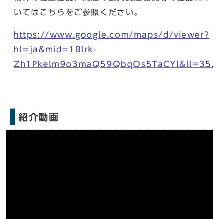
いてはこちらをご参照ください。
https://www.google.com/maps/d/viewer?
hl=ja&mid=1Blrk-
Zh1Pkelm9o3maQ59QbqOs5TaCYl&ll=35.
紹介動画