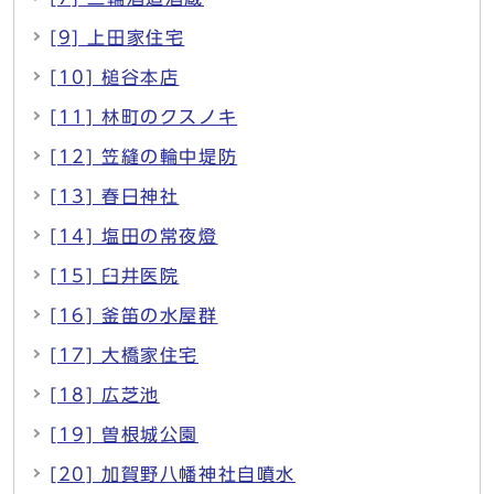
[9] 上田家住宅
[10] 槌谷本店
[11] 林町のクスノキ
[12] 笠縫の輪中堤防
[13] 春日神社
[14] 塩田の常夜燈
[15] 臼井医院
[16] 釜笛の水屋群
[17] 大橋家住宅
[18] 広芝池
[19] 曽根城公園
[20] 加賀野八幡神社自噴水