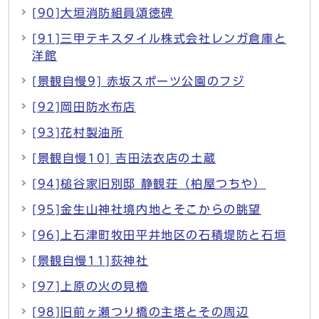
[90]大垣消防組員頌徳碑
[91]三甲テキスタイル株式会社レンガ倉庫と
洋館
[景観自慢9] 赤坂スポーツ公園のフジ
[92]岡田防水布店
[93]花村製油所
[景観自慢10] 吉田法衣店の土蔵
[94]槌谷家旧別邸 静観荘（柏屋つちや）
[95]金生山神社境内地とそこからの眺望
[96]上石津町牧田平井地区の石積堤防と石垣
[景観自慢11]荻神社
[97]上原の火の見櫓
[98]旧前ヶ瀬つり橋の主塔とその周辺