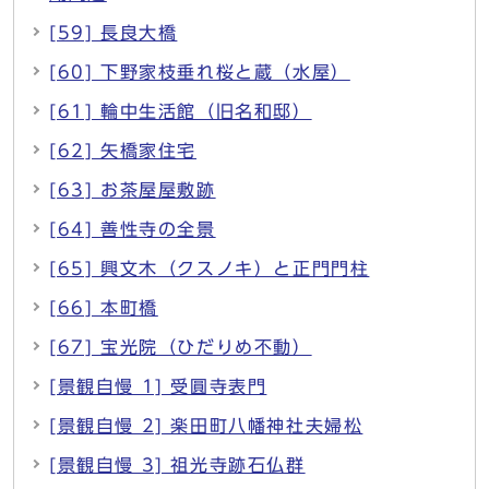
[59] 長良大橋
[60] 下野家枝垂れ桜と蔵（水屋）
[61] 輪中生活館（旧名和邸）
[62] 矢橋家住宅
[63] お茶屋屋敷跡
[64] 善性寺の全景
[65] 興文木（クスノキ）と正門門柱
[66] 本町橋
[67] 宝光院（ひだりめ不動）
[景観自慢 1] 受圓寺表門
[景観自慢 2] 楽田町八幡神社夫婦松
[景観自慢 3] 祖光寺跡石仏群