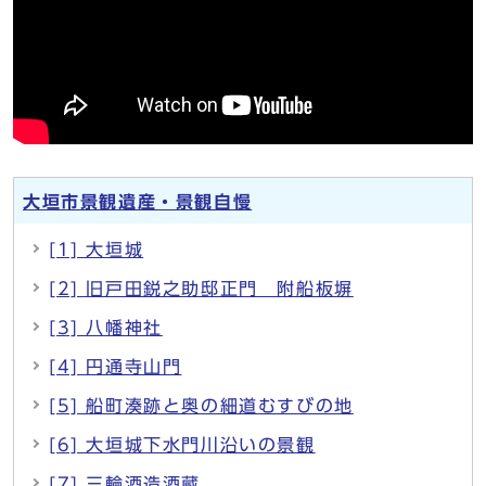
大垣市景観遺産・景観自慢
[1] 大垣城
[2] 旧戸田鋭之助邸正門 附船板塀
[3] 八幡神社
[4] 円通寺山門
[5] 船町湊跡と奥の細道むすびの地
[6] 大垣城下水門川沿いの景観
[7] 三輪酒造酒蔵